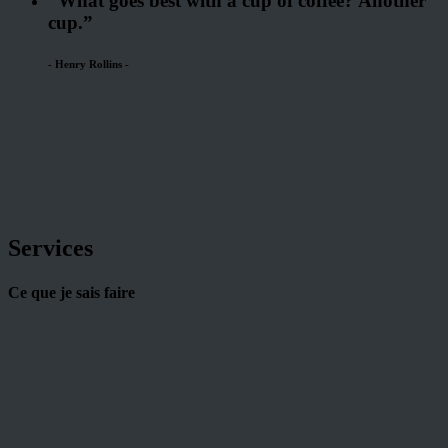
“What goes best with a cup of coffee? Another
cup.”
-
Henry Rollins
-
Services
Ce que je sais faire