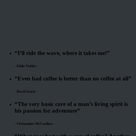
“I’ll ride the wave, where it takes me!”
-
Eddie Vedder
-
“Even bad coffee is better than no coffee at all”
-
David Lynch
-
“The very basic core of a man’s living spirit is
his passion for adventure”
-
Christopher McCandless
-